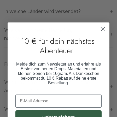
In welche Länder wird versendet?
Wie kann ich meine Bestellung
nachverfolgen?
10 € für dein nächstes
Abenteuer
Fragen zu Rückgabe & Umtausch
Melde dich zum Newsletter an und erfahre als
Erste:r von neuen Drops, Materialien und
kleinen Serien bei 10gram.
Als Dankeschön
bekommst du 10 € Rabatt auf deine erste
Wie funktioniert der Umtausch in eine
Bestellung.
andere Größe?
E-Mail Adresse
Wie funktioniert die Rückgabe?